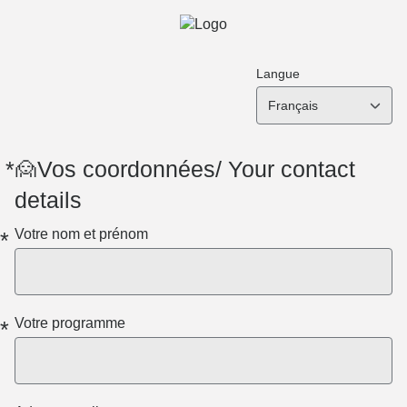
Langue
Français
Obligatoire
Obligatoire
Obligatoire
Obligatoire
*
🙍Vos coordonnées/ Your contact
details
Votre nom et prénom
*
Votre programme
*